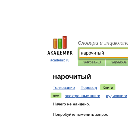
Словари и энциклоп
academic.ru
Толкования
Переводы
нарочитый
Толкование
Перевод
Книги
все
электронные книги
аудиокниги
Ничего не найдено.
Попробуйте изменить запрос