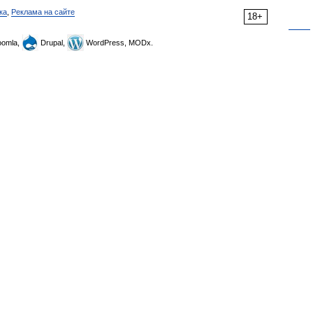
ка
,
Реклама на сайте
18+
omla,
Drupal,
WordPress, MODx.